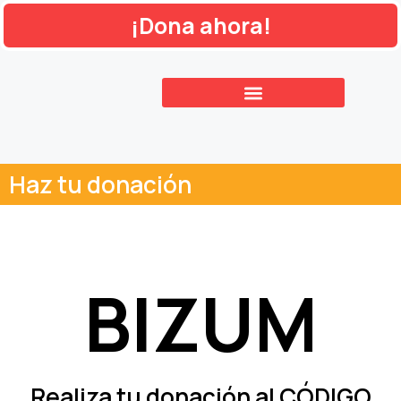
¡Dona ahora!
Haz tu donación
BIZUM
Realiza tu donación al
CÓDIGO