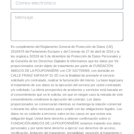
En cumplimiento del Reglamento General de Protección de Datos (UE)
2016/679 del Parlamento Europeo y del Consejo de 27 de abril de 2016 y la
ley orgánica 3/2018 de 5 de diciembre de Protección de Datos Personales y
de Garantía de los Derechos Digitales le informamos que los datos por Vd.
proporcionados serán objeto de tratamiento por parte de FUNDACIÓN
AMIGOS DE LA POUPONNIÈRE con CIF G67709469, con domicilio en
CALLE FRANZ KAFKA Nº 31-2D con la finalidad de prestarle el servicio
solicitado y/o contratado, realizar la facturación del mismo. La base legal para
el tratamiento de sus datos es la ejecución del servicio por usted contratado
y/o solicitado. La oferta prospectiva de productos y servicios está basada en
el consentimiento que se le solicita, sin que en ningún caso la retirada de este
consentimiento condicione la ejecución del contrato. Los datos
proporcionados se conservarán mientras se mantenga la relación comercial
o durante los años necesarios para cumplir con las obligaciones legales. Los
datos no se cederán a terceros salvo en los casos en que exista una
obligación legal. Usted tiene derecho a obtener confirmación sobre si
FUNDACIÓN AMIGOS DE LA POUPONNIÈRE estamos tratando sus datos
personales y por tanto tiene derecho a ejercer sus derechos de acceso,
rectificación, limitación del tratamiento, portabilidad, oposición al tratamiento y