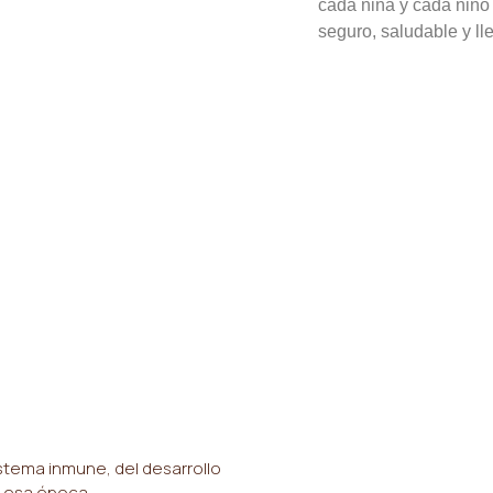
cada niña y cada niño
seguro, saludable y ll
istema inmune, del desarrollo
e esa época.