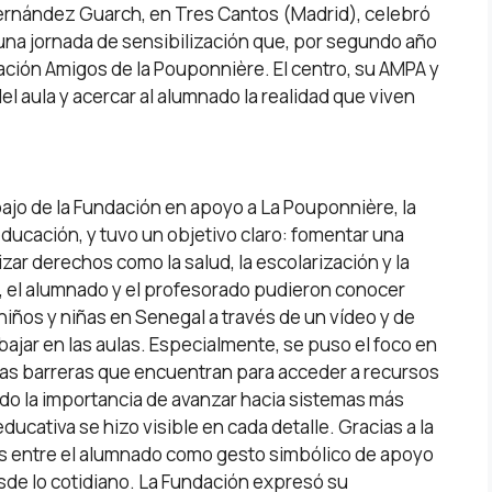
ernández Guarch, en Tres Cantos (Madrid), celebró
on una jornada de sensibilización que, por segundo año
dación Amigos de la Pouponnière. El centro, su AMPA y
el aula y acercar al alumnado la realidad que viven
bajo de la Fundación en apoyo a La Pouponnière, la
 educación, y tuvo un objetivo claro: fomentar una
ar derechos como la salud, la escolarización y la
da, el alumnado y el profesorado pudieron conocer
niños y niñas en Senegal a través de un vídeo y de
ajar en las aulas. Especialmente, se puso el foco en
n las barreras que encuentran para acceder a recursos
o la importancia de avanzar hacia sistemas más
ucativa se hizo visible en cada detalle. Gracias a la
ces entre el alumnado como gesto simbólico de apoyo
esde lo cotidiano. La Fundación expresó su