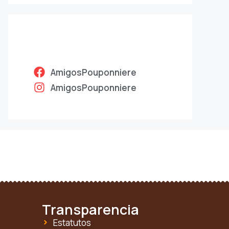
AmigosPouponniere
AmigosPouponniere
Transparencia
Estatutos